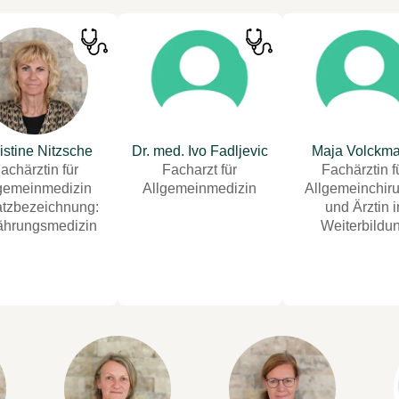
istine Nitzsche
Dr. med. Ivo Fadljevic
Maja Volckm
achärztin für
Facharzt für
Fachärztin f
gemeinmedizin
Allgemeinmedizin
Allgemeinchiru
tzbezeichnung:
und Ärztin i
ährungsmedizin
Weiterbildu