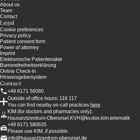
About us
Team
Contact
Legal
Cookie preferences
Privacy policy
Patient consent form
Power of attorney
Imprint
Elektronische Patientenakte
Barrierefreiheitserklärung
Online Check-In
Hinweisgebersystem
Contact
+49 6171 56080
Outside of office hours: 116 117
You can find nearby on-call practices
here
KIM (for doctors and pharmacies only)
:
Hausarztzentrum-Oberursel.KVH@kv.dox.kim.telematik
+49 6171 580635
Please use KIM, if possible.
info@
hausarztzentrum-oberursel.de