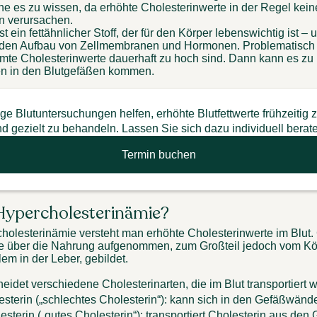
hne es zu wissen, da erhöhte Cholesterinwerte in der Regel keine
 verursachen. 
st ein fettähnlicher Stoff, der für den Körper lebenswichtig ist – u
 den Aufbau von Zellmembranen und Hormonen. Problematisch w
te Cholesterinwerte dauerhaft zu hoch sind. Dann kann es zu 
n in den Blutgefäßen kommen. 
e Blutuntersuchungen helfen, erhöhte Blutfettwerte frühzeitig 
d gezielt zu behandeln. Lassen Sie sich dazu individuell berat
Termin buchen
Hypercholesterinämie? 
holesterinämie versteht man erhöhte Cholesterinwerte im Blut. 
se über die Nahrung aufgenommen, zum Großteil jedoch vom Kör
llem in der Leber, gebildet. 
eidet verschiedene Cholesterinarten, die im Blut transportiert 
sterin („schlechtes Cholesterin“): kann sich in den Gefäßwänd
terin („gutes Cholesterin“): transportiert Cholesterin aus den 