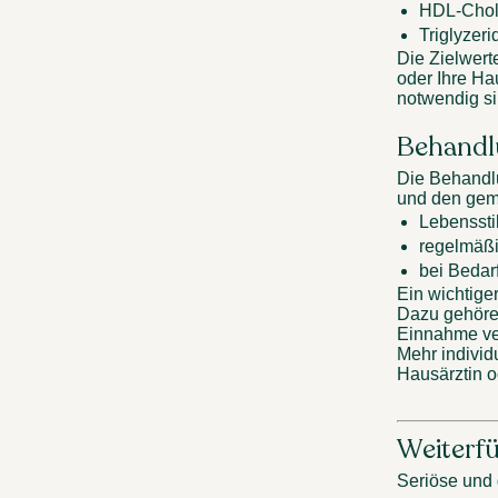
HDL-Chole
Triglyzeri
Die Zielwerte
oder Ihre Ha
notwendig si
Behandl
Die Behandlu
und den geme
Lebenssti
regelmäßi
bei Bedar
Ein wichtige
Dazu gehöre
Einnahme ve
Mehr individ
Hausärztin o
Weiterf
Seriöse und 