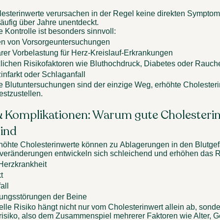
esterinwerte verursachen in der Regel keine direkten Symptom
häufig über Jahre unentdeckt. 
e Kontrolle ist besonders sinnvoll: 
n von Vorsorgeuntersuchungen 
iärer Vorbelastung für Herz-Kreislauf-Erkrankungen 
zlichen Risikofaktoren wie Bluthochdruck, Diabetes oder Rauch
infarkt oder Schlaganfall 
Blutuntersuchungen sind der einzige Weg, erhöhte Cholesteri
estzustellen. 
& Komplikationen: Warum gute Cholesterin
ind 
höhte Cholesterinwerte können zu Ablagerungen in den Blutgef
eränderungen entwickeln sich schleichend und erhöhen das Ris
Herzkrankheit 
t 
all 
ungsstörungen der Beine 
elle Risiko hängt nicht nur vom Cholesterinwert allein ab, sonde
siko, also dem Zusammenspiel mehrerer Faktoren wie Alter, Ge