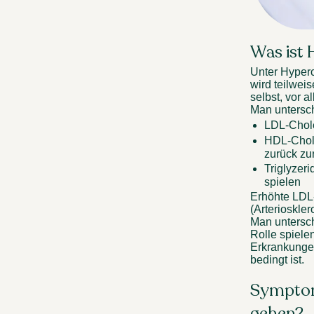
Was ist 
Unter Hyperc
wird teilwei
selbst, vor a
Man untersch
LDL-Chole
HDL-Choles
zurück zu
Triglyzeri
spielen 
Erhöhte LDL
(Arterioskler
Man untersch
Rolle spiele
Erkrankungen
bedingt ist. 
Symptome
gehen? 