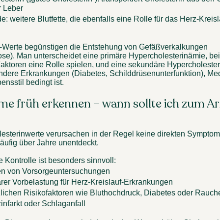
r Leber 
de: weitere Blutfette, die ebenfalls eine Rolle für das Herz-Kreisl
-Werte begünstigen die Entstehung von Gefäßverkalkungen 
rose). Man unterscheidet eine primäre Hypercholesterinämie, bei 
aktoren eine Rolle spielen, und eine sekundäre Hypercholesteri
andere Erkrankungen (Diabetes, Schilddrüsenunterfunktion), Me
nsstil bedingt ist. 
 früh erkennen – wann sollte ich zum Arz
esterinwerte verursachen in der Regel keine direkten Symptom
häufig über Jahre unentdeckt. 
e Kontrolle ist besonders sinnvoll: 
n von Vorsorgeuntersuchungen 
iärer Vorbelastung für Herz-Kreislauf-Erkrankungen 
zlichen Risikofaktoren wie Bluthochdruck, Diabetes oder Rauch
infarkt oder Schlaganfall 