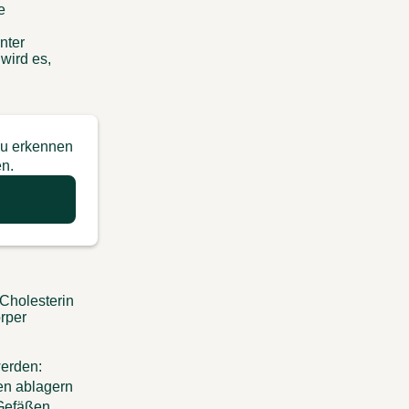
 
nter 
ird es, 
zu erkennen
en.
Cholesterin 
per 
werden: 
en ablagern 
Gefäßen 