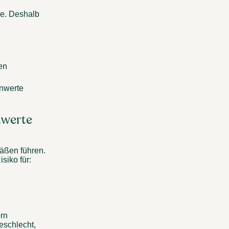
e. Deshalb 
en 
nwerte 
werte 
äßen führen. 
iko für: 
rn 
schlecht, 