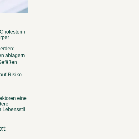
Cholesterin 
per 
werden: 
en ablagern 
Gefäßen 
auf-Risiko 
ktoren eine 
ere 
Lebensstil 
t 