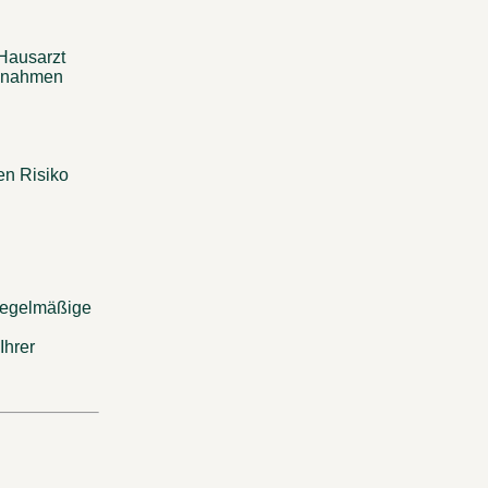
Hausarzt 
ßnahmen 
n Risiko 
 
egelmäßige 
hrer 