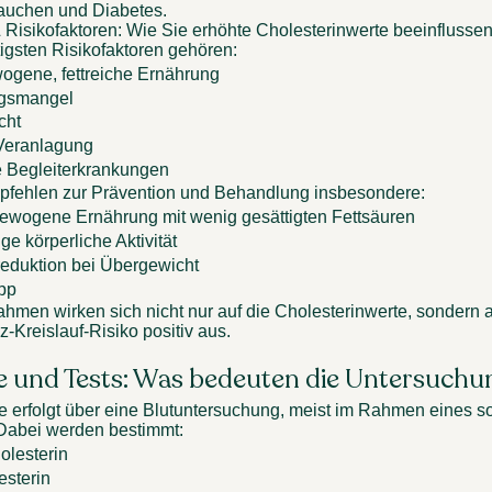
auchen und Diabetes. 
 Risikofaktoren: Wie Sie erhöhte Cholesterinwerte beeinflusse
igsten Risikofaktoren gehören: 
gene, fettreiche Ernährung 
smangel 
ht 
 Veranlagung 
 Begleiterkrankungen 
mpfehlen zur Prävention und Behandlung insbesondere: 
ewogene Ernährung mit wenig gesättigten Fettsäuren 
e körperliche Aktivität 
eduktion bei Übergewicht 
pp 
men wirken sich nicht nur auf die Cholesterinwerte, sondern a
-Kreislauf-Risiko positiv aus. 
 und Tests: Was bedeuten die Untersuchu
 erfolgt über eine Blutuntersuchung, meist im Rahmen eines s
. Dabei werden bestimmt: 
lesterin 
sterin 