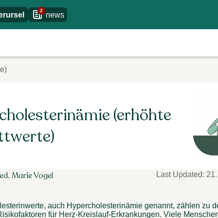
2
rursel
news
e)
cholesterinämie (erhöhte
ttwerte)
ed. Marie Vogel
Last Updated
:
21.
esterinwerte, auch Hypercholesterinämie genannt, zählen zu d
Risikofaktoren für Herz-Kreislauf-Erkrankungen. Viele Menschen