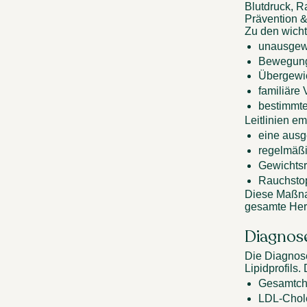
Blutdruck, R
Prävention &
Zu den wicht
unausgewo
Bewegung
Übergewic
familiäre
bestimmte
Leitlinien e
eine ausg
regelmäßig
Gewichtsr
Rauchsto
Diese Maßnah
gesamte Herz
Diagnose
Die Diagnose
Lipidprofils
Gesamtcho
LDL-Chole