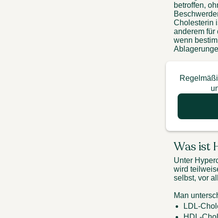
betroffen, o
Beschwerden
Cholesterin i
anderem für
wenn bestimm
Ablagerunge
Regelmäßig
un
Was ist 
Unter Hyperc
wird teilwei
selbst, vor a
Man untersch
LDL-Chole
HDL-Choles