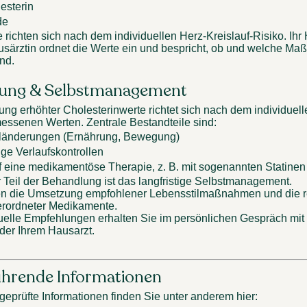
sterin 
de 
 richten sich nach dem individuellen Herz-Kreislauf-Risiko. Ihr 
usärztin ordnet die Werte ein und bespricht, ob und welche Ma
nd. 
ung & Selbstmanagement 
ng erhöhter Cholesterinwerte richtet sich nach dem individuelle
ssenen Werten. Zentrale Bestandteile sind: 
länderungen (Ernährung, Bewegung) 
ge Verlaufskontrollen 
f eine medikamentöse Therapie, z. B. mit sogenannten Statinen
r Teil der Behandlung ist das langfristige Selbstmanagement. 
n die Umsetzung empfohlener Lebensstilmaßnahmen und die r
rordneter Medikamente. 
uelle Empfehlungen erhalten Sie im persönlichen Gespräch mit I
der Ihrem Hausarzt. 
ührende Informationen 
geprüfte Informationen finden Sie unter anderem hier: 