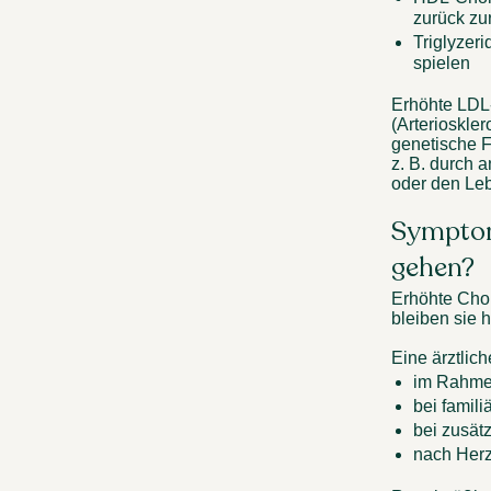
zurück zu
Triglyzeri
spielen 
Erhöhte LDL
(Arterioskle
genetische F
z. B. durch 
oder den Lebe
Symptome
gehen? 
Erhöhte Chol
bleiben sie 
Eine ärztlich
im Rahme
bei famil
bei zusät
nach Herz