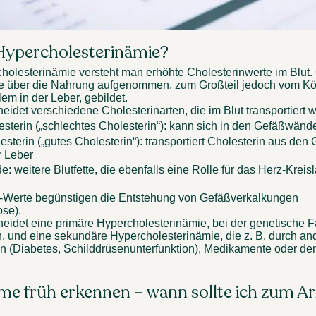
Hypercholesterinämie? 
holesterinämie versteht man erhöhte Cholesterinwerte im Blut. 
se über die Nahrung aufgenommen, zum Großteil jedoch vom Kör
llem in der Leber, gebildet. 
eidet verschiedene Cholesterinarten, die im Blut transportiert 
sterin („schlechtes Cholesterin“): kann sich in den Gefäßwänd
terin („gutes Cholesterin“): transportiert Cholesterin aus den 
r Leber 
de: weitere Blutfette, die ebenfalls eine Rolle für das Herz-Kreisl
-Werte begünstigen die Entstehung von Gefäßverkalkungen 
ose). 
eidet eine primäre Hypercholesterinämie, bei der genetische Fa
n, und eine sekundäre Hypercholesterinämie, die z. B. durch and
 (Diabetes, Schilddrüsenunterfunktion), Medikamente oder den 
 früh erkennen – wann sollte ich zum Arz