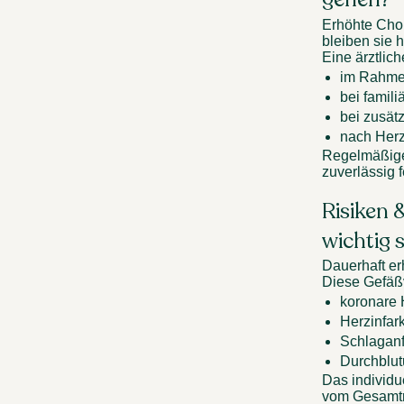
Erhöhte Chol
bleiben sie 
Eine ärztlich
im Rahme
bei famil
bei zusät
nach Herz
Regelmäßige 
zuverlässig f
Risiken 
wichtig s
Dauerhaft er
Diese Gefäßv
koronare 
Herzinfark
Schlaganf
Durchblut
Das individu
vom Gesamtri