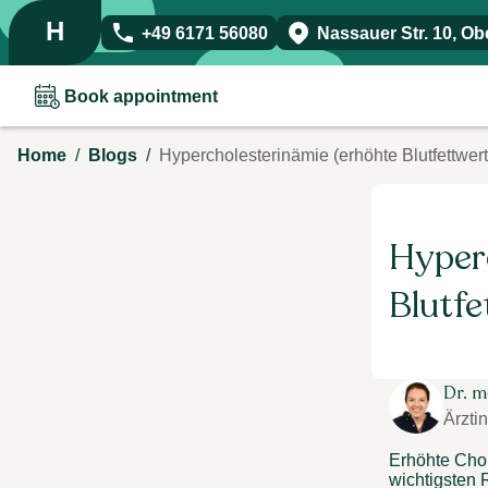
H
+49 6171 56080
Nassauer Str. 10
,
Obe
Book appointment
/
/
Home
Blogs
Hypercholesterinämie (erhöhte Blutfettwert
Hyper
Blutfe
Dr. m
Ärztin
Erhöhte Chol
wichtigsten 