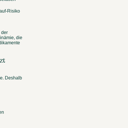
auf-Risiko 
der 
nämie, die 
dikamente 
t 
e. Deshalb 
en 