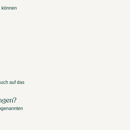
n können 
uch auf das 
ngen? 
ogenannten 