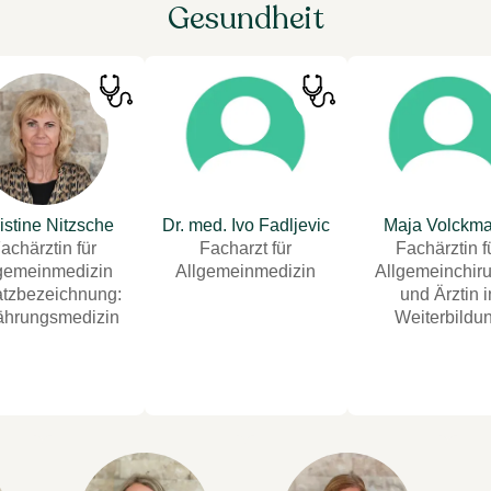
Gesundheit
istine Nitzsche
Dr. med. Ivo Fadljevic
Maja Volckm
achärztin für
Facharzt für
Fachärztin f
gemeinmedizin
Allgemeinmedizin
Allgemeinchiru
tzbezeichnung:
und Ärztin i
ährungsmedizin
Weiterbildu